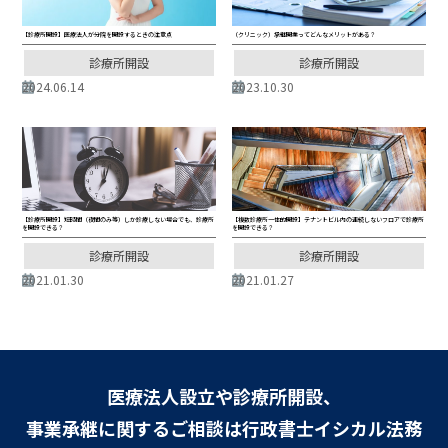
【診療所開設】医療法人が分院を開設するときの注意点
（クリニック）承継開業ってどんなメリットがある？
診療所開設
診療所開設
2024.06.14
2023.10.30
【診療所開設】短時間（夜間のみ等）しか診療しない場合でも、診療所
【複数診療所一体的開設】テナントビル内の連続しないフロアで診療所
を開設できる？
を開設できる？
診療所開設
診療所開設
2021.01.30
2021.01.27
医療法人設立や診療所開設、
事業承継に関するご相談は行政書士イシカル法務