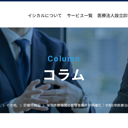
イシカルについて
サービス一覧
医療法人設立診
Column
コラム
,
その他
,
診療所開設
保険医療機関の管理者要件が明確化｜令和8年医療法